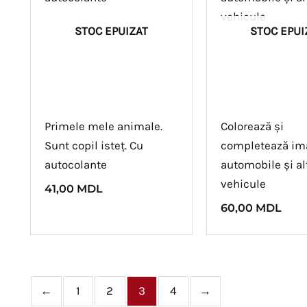
STOC EPUIZAT
STOC EPUI
Primele mele animale.
Colorează și
Sunt copil isteț. Cu
completează im
autocolante
automobile și al
vehicule
41,00
MDL
60,00
MDL
←
1
2
3
4
→