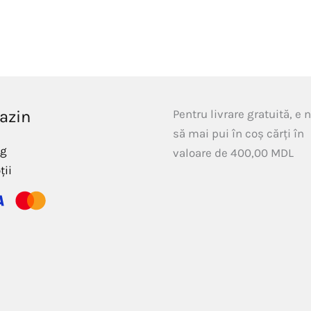
azin
Pentru livrare gratuită, e 
să mai pui în coș cărți în
og
valoare de
400,00
MDL
ții