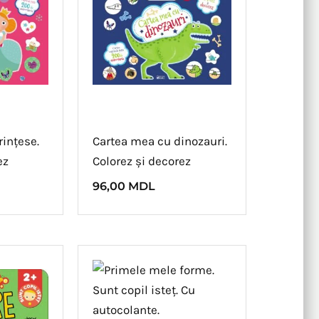
ințese.
Cartea mea cu dinozauri.
ez
Colorez și decorez
96,00
MDL