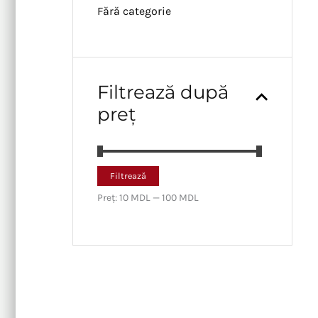
Fără categorie
Filtrează după
preț
P
P
Filtrează
r
r
Preț:
10 MDL
—
100 MDL
e
e
ț
ț
m
m
i
a
n
x
i
i
m
m