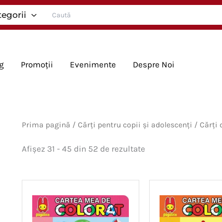
Search
tegorii
for:
g
Promoții
Evenimente
Despre Noi
Prima pagină
/
Cărți pentru copii și adolescenți
/
Cărți 
Sortat
Afișez 31 - 45 din 52 de rezultate
după
cele
mai
recente