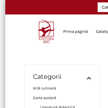
Skip
Ca
to
content
Prima pagină
Catalo
Categorii
Artă culinară
Carte școlară
Literatură didactică