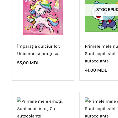
STOC EPUI
Împărăția dulciurilor.
Primele mele n
Unicornii și prințesa
Sunt copil isteț.
autocolante
55,00
MDL
41,00
MDL