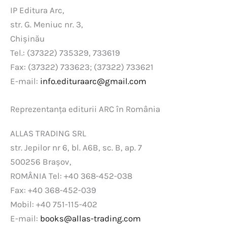
IP Editura Arc,
str. G. Meniuc nr. 3,
Chișinău
Tel.: (37322) 735329, 733619
Fax: (37322) 733623; (37322) 733621
E-mail:
info.edituraarc@gmail.com
Reprezentanța editurii ARC în România
ALLAS TRADING SRL
str. Jepilor nr 6, bl. A6B, sc. B, ap. 7
500256 Brașov,
ROMÂNIA Tel: +40 368-452-038
Fax: +40 368-452-039
Mobil: +40 751-115-402
E-mail:
books@allas-trading.com