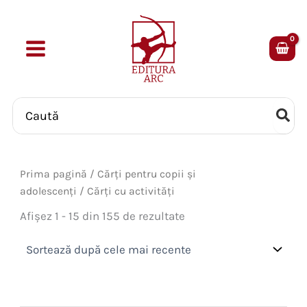
Skip
to
content
Search
for:
Prima pagină
/
Cărți pentru copii și
adolescenți
/ Cărți cu activități
Sortat
Afișez 1 - 15 din 155 de rezultate
după
cele
mai
recente