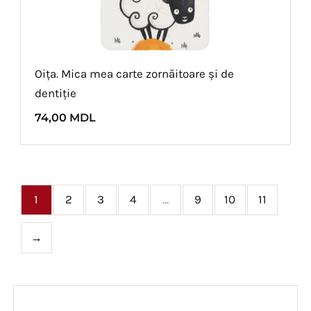
Oița. Mica mea carte zornăitoare și de
dentiție
74,00
MDL
1
2
3
4
…
9
10
11
→