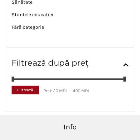
Sănătate
Științele educației
Fără categorie
Filtrează după preț
P
P
Filtrează
Preț:
20 MDL
—
400 MDL
r
r
e
e
ț
ț
m
m
i
a
Info
n
x
i
i
m
m