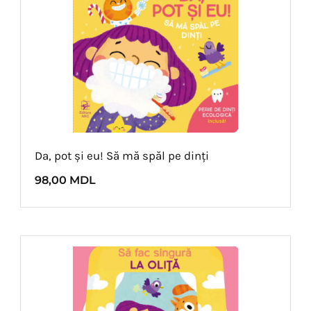
Da, pot și eu! Să mă spăl pe dinți
98,00
MDL