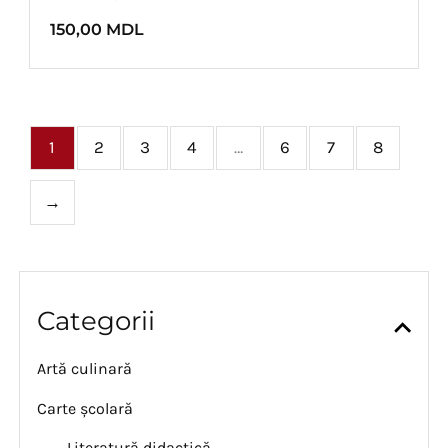
150,00
MDL
1
2
3
4
…
6
7
8
→
Categorii
Artă culinară
Carte școlară
Literatură didactică