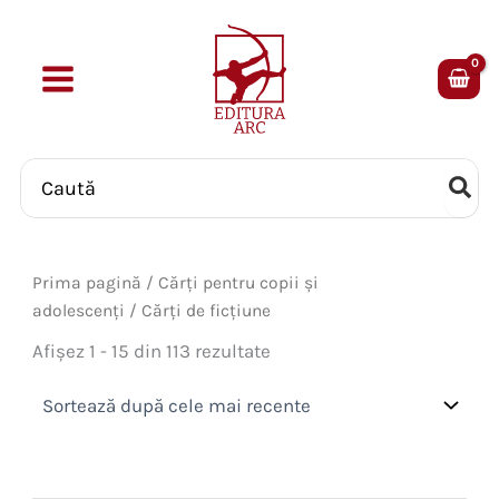
Skip
to
content
Search
for:
Prima pagină
/
Cărți pentru copii și
adolescenți
/ Cărți de ficțiune
Sortat
Afișez 1 - 15 din 113 rezultate
după
cele
mai
recente