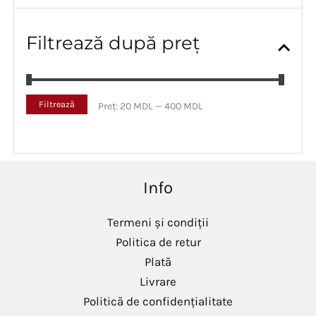
Filtrează după preț
P
P
Filtrează
Preț:
20 MDL
—
400 MDL
r
r
e
e
ț
ț
m
m
i
a
Info
n
x
i
i
m
m
Termeni și condiții
Politica de retur
Plată
Livrare
Politică de confidențialitate