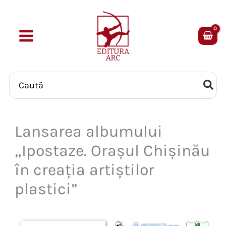
Skip
to
content
Search
for:
Lansarea albumului
„Ipostaze. Orașul Chișinău
în creația artiștilor
plastici”