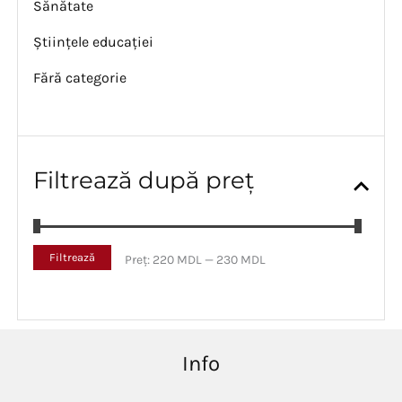
Sănătate
Științele educației
Fără categorie
Filtrează după preț
P
P
Filtrează
Preț:
220 MDL
—
230 MDL
r
r
e
e
ț
ț
m
m
i
a
Info
n
x
i
i
m
m