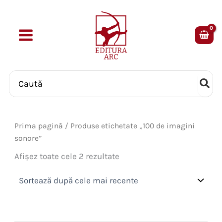
Skip
to
content
Search
for:
Prima pagină
/ Produse etichetate „100 de imagini
sonore”
Sortat
Afișez toate cele 2 rezultate
după
cele
mai
recente