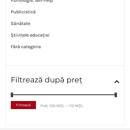
Psihologie, self-help
Publicistică
Sănătate
Științele educației
Fără categorie
Filtrează după preț
P
P
Filtrează
Preț:
100 MDL
—
110 MDL
r
r
e
e
ț
ț
m
m