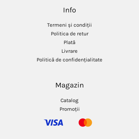
i
a
Info
n
x
i
i
m
m
Termeni și condiții
Politica de retur
Plată
Livrare
Politică de confidențialitate
Magazin
Catalog
Promoții