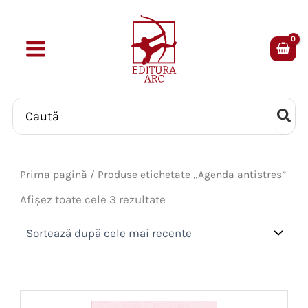
Skip
to
content
Search
for:
Prima pagină
/ Produse etichetate „Agenda antistres”
Sortat
Afișez toate cele 3 rezultate
după
cele
mai
recente