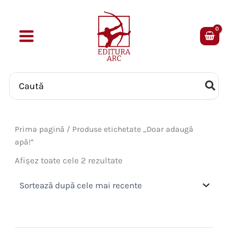
Skip
to
content
Search
for:
Prima pagină
/ Produse etichetate „Doar adaugă
apă!”
Sortat
Afișez toate cele 2 rezultate
după
cele
mai
recente