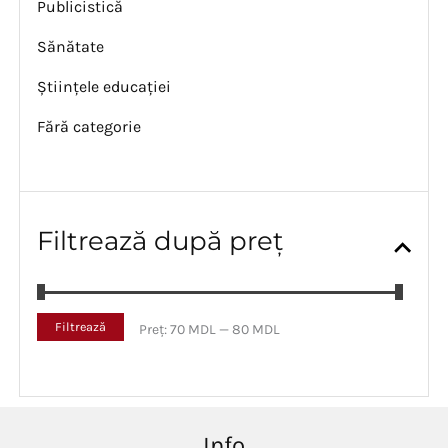
Publicistică
Sănătate
Științele educației
Fără categorie
Filtrează după preț
P
P
Filtrează
Preț:
70 MDL
—
80 MDL
r
r
e
e
ț
ț
m
m
i
a
Info
n
x