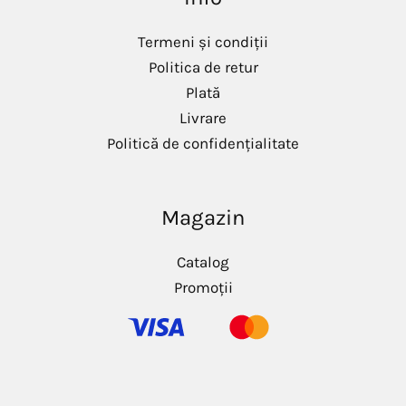
i
i
m
m
Termeni și condiții
Politica de retur
Plată
Livrare
Politică de confidențialitate
Magazin
Catalog
Promoții