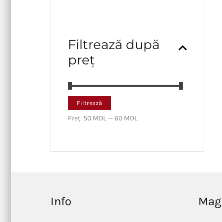
Filtrează după
preț
P
P
Filtrează
r
r
Preț:
50 MDL
—
60 MDL
e
e
ț
ț
m
m
i
a
n
x
i
i
m
m
Info
Mag