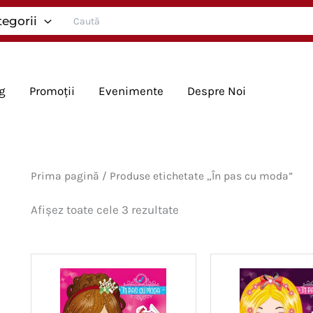
Search
tegorii
for:
g
Promoții
Evenimente
Despre Noi
Prima pagină
/ Produse etichetate „În pas cu moda”
Sortat
Afișez toate cele 3 rezultate
după
cele
mai
recente