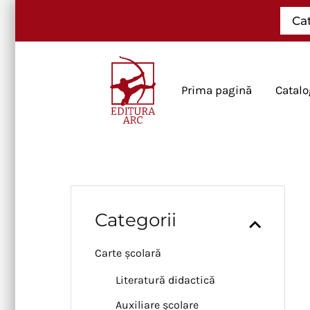
Skip
Ca
to
content
Prima pagină
Catalo
Categorii
Carte școlară
Literatură didactică
Auxiliare școlare