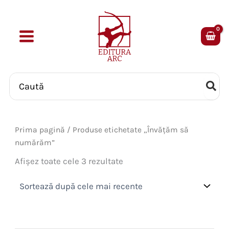
Skip
to
content
Search
for:
Prima pagină
/ Produse etichetate „Învăţăm să
numărăm”
Sortat
Afișez toate cele 3 rezultate
după
cele
mai
recente