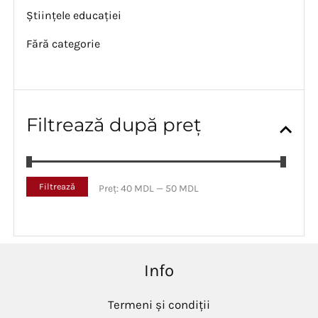
Științele educației
Fără categorie
Filtrează după preț
P
P
Filtrează
Preț:
40 MDL
—
50 MDL
r
r
e
e
ț
ț
m
m
i
a
Info
n
x
i
i
m
m
Termeni și condiții