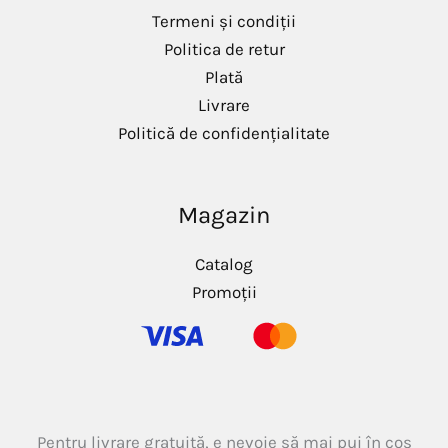
m
m
Termeni și condiții
Politica de retur
Plată
Livrare
Politică de confidențialitate
Magazin
Catalog
Promoții
Pentru livrare gratuită, e nevoie să mai pui în coș