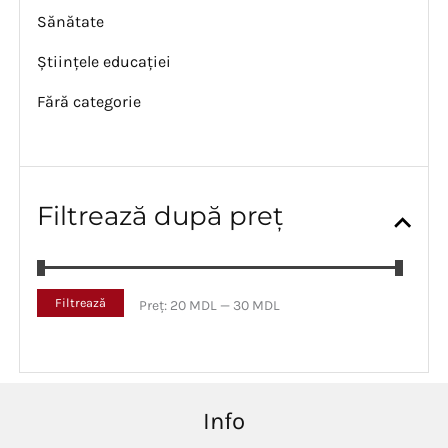
Sănătate
Științele educației
Fără categorie
Filtrează după preț
P
P
Filtrează
Preț:
20 MDL
—
30 MDL
r
r
e
e
ț
ț
m
m
i
a
Info
n
x
i
i