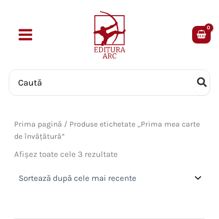
Skip
to
content
Search
for:
Prima pagină
/ Produse etichetate „Prima mea carte
de învățătură”
Sortat
Afișez toate cele 3 rezultate
după
cele
mai
recente