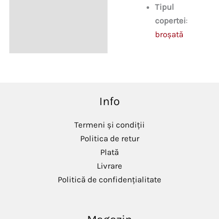
Tipul
copertei
:
broșată
Info
Termeni și condiții
Politica de retur
Plată
Livrare
Politică de confidențialitate