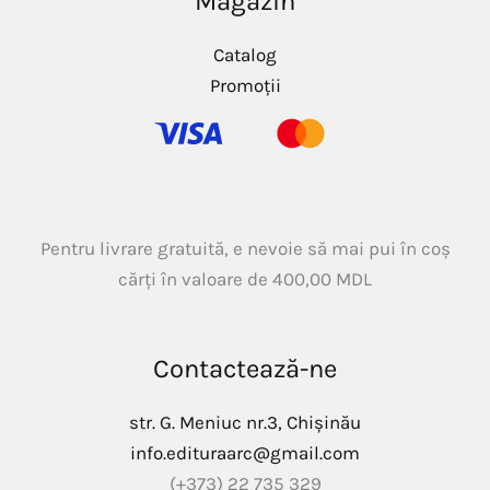
Magazin
Catalog
Promoții
Pentru livrare gratuită, e nevoie să mai pui în coș
cărți în valoare de
400,00
MDL
Contactează-ne
str. G. Meniuc nr.3, Chișinău
info.edituraarc@gmail.com
(+373) 22 735 329