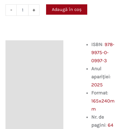
Cantitate
Adaugă în coș
-
+
Математика.
Сборник
упражнений
и
задач
для
ISBN
:
978-
Descriere
подготовки
9975-0-
к
выпускному
0997-3
экзамену
Anul
по
окончанию
apariției
:
гимназии.
2025
9
Format
:
класс.
165x240m
m
Nr. de
pagini
:
64