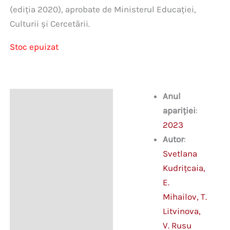
(ediția 2020), aprobate de Ministerul Educației,
Culturii și Cercetării.
Stoc epuizat
Anul
Descriere
apariției
:
2023
Autor
:
Svetlana
Kudrițcaia,
E.
Mihailov, T.
Litvinova,
V. Rusu