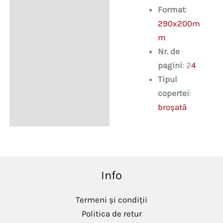
Format
:
290x200m
m
Nr. de
pagini
: 2
4
Tipul
copertei
:
broşată
Info
Termeni și condiții
Politica de retur