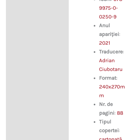
Descriere
schimbat
9975-0-
lumea.
Istorii
0250-9
extraordinare
Anul
apariției
:
2021
Traducere
:
Adrian
Ciubotaru
Format
:
240x270m
m
Nr. de
pagini
:
88
Tipul
copertei
:
cartonată