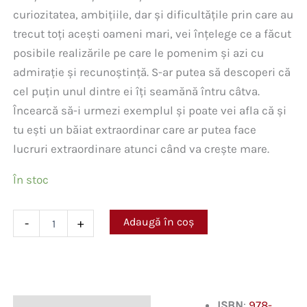
curiozitatea, ambițiile, dar și dificultățile prin care au
trecut toți acești oameni mari, vei înțelege ce a făcut
posibile realizările pe care le pomenim și azi cu
admirație și recunoștință. S-ar putea să descoperi că
cel puțin unul dintre ei îți seamănă întru câtva.
Încearcă să-i urmezi exemplul și poate vei afla că și
tu ești un băiat extraordinar care ar putea face
lucruri extraordinare atunci când va crește mare.
În stoc
Cantitate
Adaugă în coș
-
+
20
de
băieți
extraordinari
care
au
ISBN
:
978-