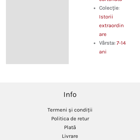
Colecție
:
Istorii
extraordin
are
Vârsta:
7-14
ani
Info
Termeni și condiții
Politica de retur
Plată
Livrare