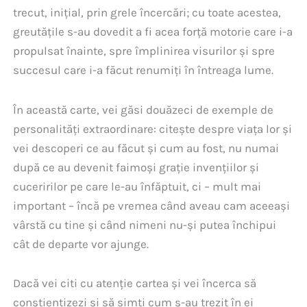
trecut, inițial, prin grele încercări; cu toate acestea,
greutățile s-au dovedit a fi acea forță motorie care i-a
propulsat înainte, spre împlinirea visurilor și spre
succesul care i-a făcut renumiți în întreaga lume.
În această carte, vei găsi douăzeci de exemple de
personalități extraordinare: citește despre viața lor și
vei descoperi ce au făcut și cum au fost, nu numai
după ce au devenit faimoși grație invențiilor și
cuceririlor pe care le-au înfăptuit, ci – mult mai
important – încă pe vremea când aveau cam aceeași
vârstă cu tine și când nimeni nu-și putea închipui
cât de departe vor ajunge.
Dacă vei citi cu atenție cartea și vei încerca să
conștientizezi și să simți cum s-au trezit în ei