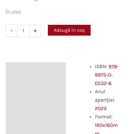
În stoc
Cantitate
Adaugă în coș
-
+
Animale
de
la
fermă
ISBN
:
978-
Descriere
9975-0-
0532-6
Anul
apariției
:
2022
Format
:
160x160m
m