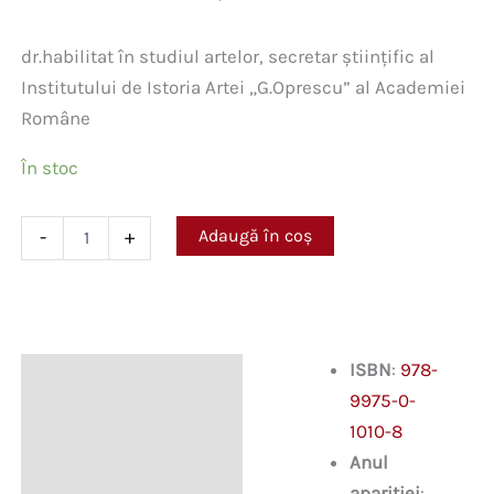
dr.habilitat în studiul artelor, secretar științific al
Institutului de Istoria Artei „G.Oprescu” al Academiei
Române
În stoc
Cantitate
Adaugă în coș
-
+
Artele
frumoase
din
Basarabia
în
secolul
ISBN
:
978-
Descriere
al
9975-0-
XX-
lea.
Informații suplimentare
1010-8
Enciclopedie
Anul
apariției
: