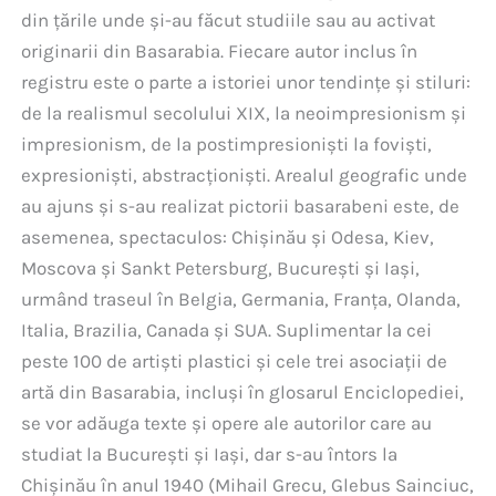
din țările unde și-au făcut studiile sau au activat
originarii din Basarabia. Fiecare autor inclus în
registru este o parte a istoriei unor tendințe și stiluri:
de la realismul secolului XIX, la neoimpresionism și
impresionism, de la postimpresioniști la foviști,
expresioniști, abstracționiști. Arealul geografic unde
au ajuns și s-au realizat pictorii basarabeni este, de
asemenea, spectaculos: Chișinău și Odesa, Kiev,
Moscova și Sankt Petersburg, București și Iași,
urmând traseul în Belgia, Germania, Franța, Olanda,
Italia, Brazilia, Canada și SUA. Suplimentar la cei
peste 100 de artiști plastici și cele trei asociații de
artă din Basarabia, incluși în glosarul Enciclopediei,
se vor adăuga texte și opere ale autorilor care au
studiat la București și Iași, dar s-au întors la
Chișinău în anul 1940 (Mihail Grecu, Glebus Sainciuc,