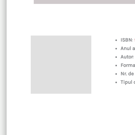
ISBN
:
Descriere
Anul a
Autor
Forma
Nr. de
Tipul 