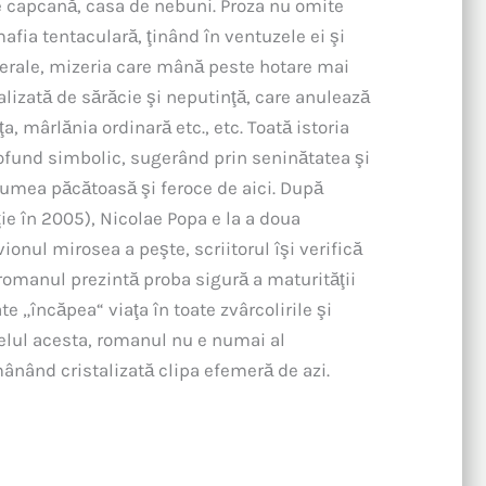
de capcană, casa de nebuni. Proza nu omite
afia tentaculară, ţinând în ventuzele ei şi
terale, mizeria care mână peste hotare mai
alizată de sărăcie şi neputinţă, care anulează
, mârlănia ordinară etc., etc. Toată istoria
rofund simbolic, sugerând prin seninătatea şi
 lumea păcătoasă şi feroce de aici. După
ţie în 2005), Nicolae Popa e la a doua
vionul mirosea a peşte, scriitorul îşi verifică
romanul prezintă proba sigură a maturităţii
te „încăpea“ viaţa în toate zvârcolirile şi
n felul acesta, romanul nu e numai al
rămânând cristalizată clipa efemeră de azi.