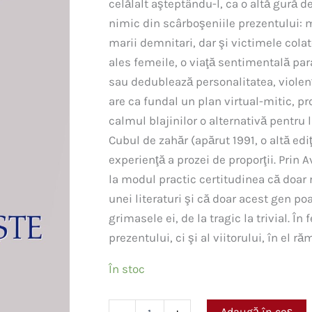
celălalt aşteptându-l, ca o altă gură 
nimic din scârboşeniile prezentului: m
marii demnitari, dar şi victimele cola
ales femeile, o viaţă sentimentală par
sau dedublează personalitatea, violenţa
are ca fundal un plan virtual-mitic, p
calmul blajinilor o alternativă pentru
Cubul de zahăr (apărut 1991, o altă edi
experienţă a prozei de proporţii. Prin A
la modul practic certitudinea că doar 
unei literaturi şi că doar acest gen poa
grimasele ei, de la tragic la trivial. Î
prezentului, ci şi al viitorului, în el 
În stoc
Cantitate
Adaugă în coș