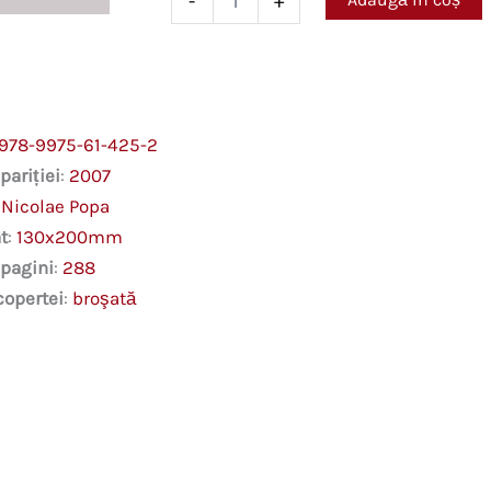
-
+
Avionul
mirosea
a
peşte
978-9975-61-425-2
pariției
:
2007
:
Nicolae Popa
t
:
130x200mm
 pagini
:
288
copertei
:
broşată