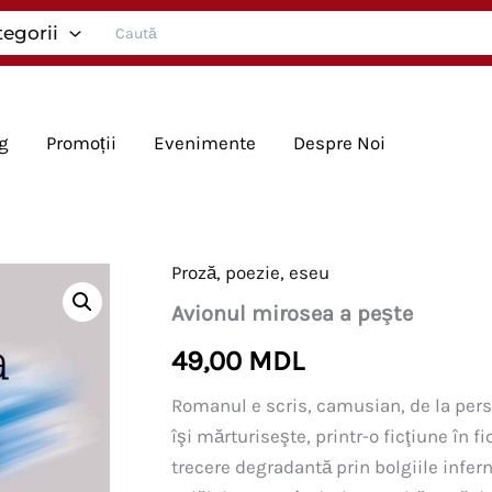
Search
tegorii
for:
g
Promoții
Evenimente
Despre Noi
Proză, poezie, eseu
Avionul mirosea a peşte
49,00
MDL
Romanul e scris, camusian, de la perso
îşi mărturiseşte, printr-o ficţiune în f
trecere degradantă prin bolgiile infern