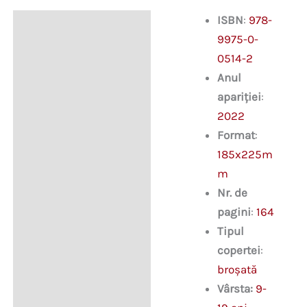
ISBN
:
978-
Descriere
9975-0-
0514-2
Anul
apariției
:
2022
Format
:
185x225m
m
Nr. de
pagini
:
164
Tipul
copertei
:
broșată
Vârsta:
9-