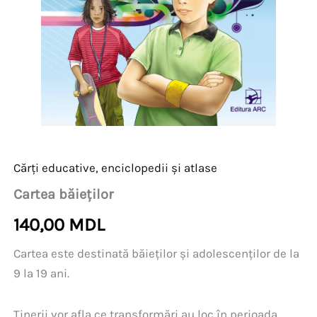
Cărți educative, enciclopedii și atlase
Cartea băieților
140,00
MDL
Cartea este destinată băieților și adolescenților de la
9 la 19 ani.
Tinerii vor afla ce transformări au loc în perioada