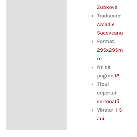
Zubkova
Traducere
:
Arcadie
Suceveanu
Format
:
295x295m
m
Nr. de
pagini
:
18
Tipul
copertei
:
cartonată
Vârsta:
1-5
ani