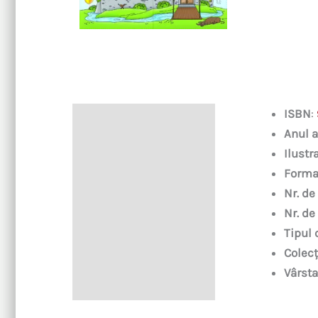
ISBN
:
Descriere
Anul a
Ilustra
Forma
Nr. de
Nr. de
Tipul 
Colecț
Vârsta