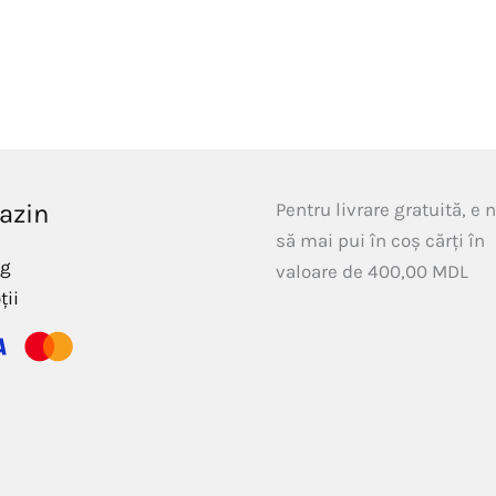
azin
Pentru livrare gratuită, e 
să mai pui în coș cărți în
og
valoare de
400,00
MDL
ții