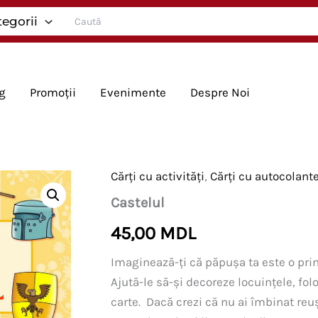
Search
tegorii
for:
g
Promoții
Evenimente
Despre Noi
Cărți cu activități
,
Cărți cu autocolant
Castelul
45,00
MDL
Imaginează-ți că păpușa ta este o prin
Ajută-le să-și decoreze locuințele, fo
carte. Dacă crezi că nu ai îmbinat reu