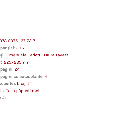
978-9975-137-73-7
pariției
:
2017
ții
:
Emanuela Carletti, Laura Tavazzi
t
:
225x285mm
 pagini
:
24
 pagini cu autocolante
:
4
copertei
:
broșată
ie
:
Casa păpușii mele
:
4+