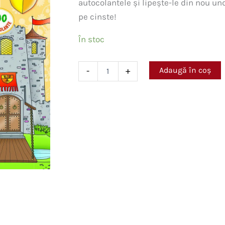
autocolantele și lipește-le din nou und
pe cinste!
În stoc
Cantitate
Adaugă în coș
-
+
Castelul