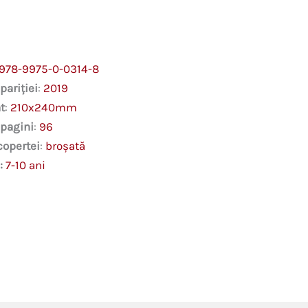
978-9975-0-0314-8
pariției
:
2019
t
:
210x240mm
 pagini
:
96
copertei
:
broșată
:
7-10 ani