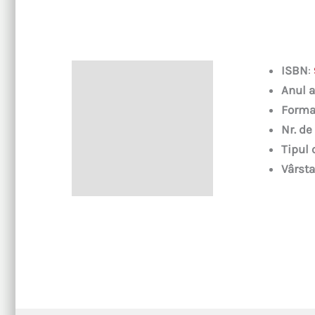
ISBN
:
Descriere
Anul a
Forma
Nr. de
Tipul 
Vârsta