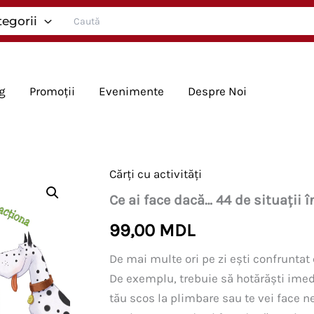
Search
tegorii
for:
g
Promoții
Evenimente
Despre Noi
Cărți cu activități
Ce ai face dacă… 44 de situații î
99,00
MDL
De mai multe ori pe zi ești confruntat
De exemplu, trebuie să hotărăști imed
tău scos la plimbare sau te vei face nev