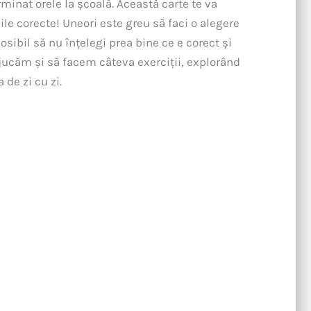
minat orele la școală. Această carte te va
ile corecte! Uneori este greu să faci o alegere
osibil să nu înțelegi prea bine ce e corect și
e jucăm și să facem câteva exerciții, explorând
 de zi cu zi.