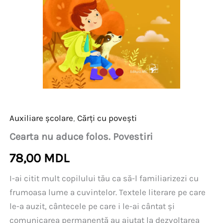
Auxiliare școlare
,
Cărți cu povești
Cearta nu aduce folos. Povestiri
78,00
MDL
I-ai citit mult copilului tău ca să-l familiarizezi cu
frumoasa lume a cuvintelor. Textele literare pe care
le-a auzit, cântecele pe care i le-ai cântat și
comunicarea permanentă au ajutat la dezvoltarea