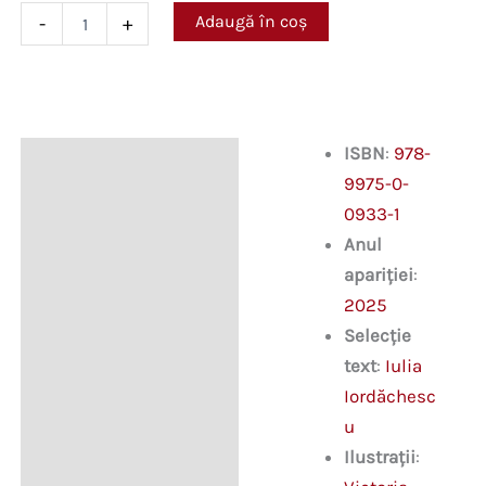
Cantitate
Adaugă în coș
-
+
Cearta
nu
aduce
folos.
Povestiri
ISBN
:
978-
Descriere
9975-0-
Informații suplimentare
0933-1
Anul
apariției
:
2025
Selecție
text
:
Iulia
Iordăchesc
u
Ilustrații
: