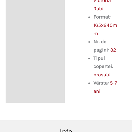
Victoria
Rață
Format
:
165x240m
m
Nr. de
pagini
:
32
Tipul
copertei
:
broşată
Vârsta:
5-7
ani
Info