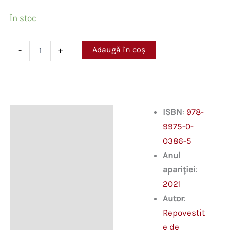
În stoc
Cantitate
Adaugă în coș
-
+
Cele
mai
faimoase
istorii
de
groază
ISBN
:
978-
Descriere
și
9975-0-
mister
0386-5
Anul
apariției
:
2021
Autor
:
Repovestit
e de