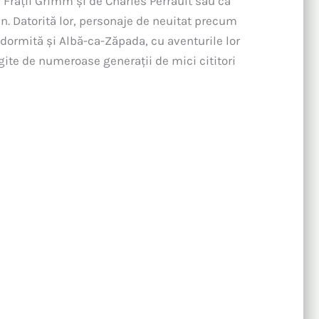
e Frații Grimm și de Charles Perrault sau că
n. Datorită lor, personaje de neuitat precum
ormită și Albă-ca-Zăpada, cu aventurile lor
gite de numeroase generații de mici cititori