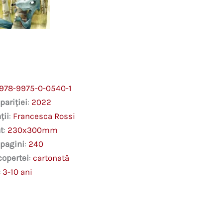
Christian
Andersen
978-9975-0-0540-1
pariției
:
2022
ții
:
Francesca Rossi
t
:
230x300mm
 pagini
:
240
copertei
:
cartonată
:
3-10 ani