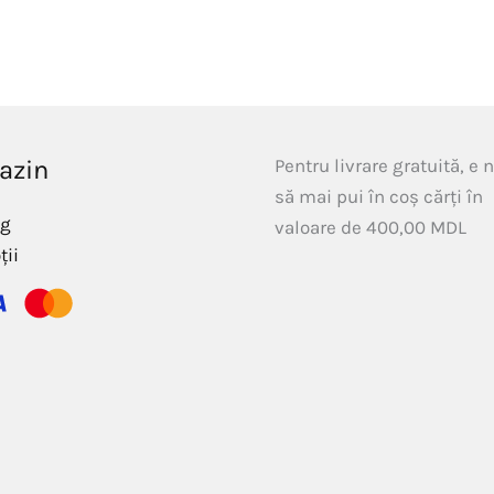
azin
Pentru livrare gratuită, e 
să mai pui în coș cărți în
og
valoare de
400,00
MDL
ții