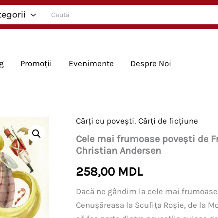
Search
tegorii
for:
g
Promoții
Evenimente
Despre Noi
Cărți cu povești
,
Cărți de ficțiune
Cele mai frumoase povești de Fr
Christian Andersen
258,00
MDL
Dacă ne gândim la cele mai frumoase b
Cenușăreasa la Scufița Roșie, de la Mo