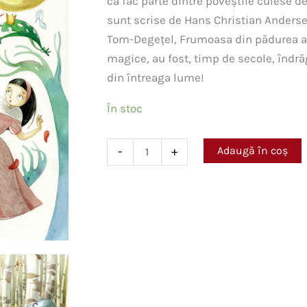
că fac parte dintre poveștile culese d
sunt scrise de Hans Christian Anderse
Tom-Degețel, Frumoasa din pădurea ad
magice, au fost, timp de secole, îndră
din întreaga lume!
În stoc
Cantitate
Adaugă în coș
-
+
Cele
mai
frumoase
povești
de
Frații
Grimm,
Charles
Perrault
și
Hans