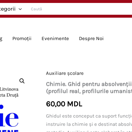
Search
tegorii
for:
g
Promoții
Evenimente
Despre Noi
Auxiliare școlare
Chimie. Ghid pentru absolvenții
(profilul real, profilurile umanist
60,00
MDL
Ghidul este conceput ca suport funcțio
instruire la chimie și e destinat absolv