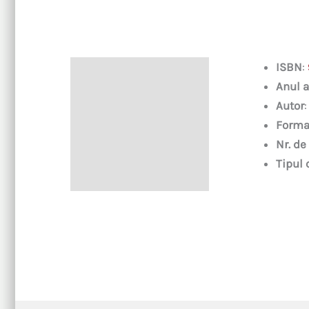
ISBN
:
Descriere
Anul a
Autor
Forma
Nr. de
Tipul 