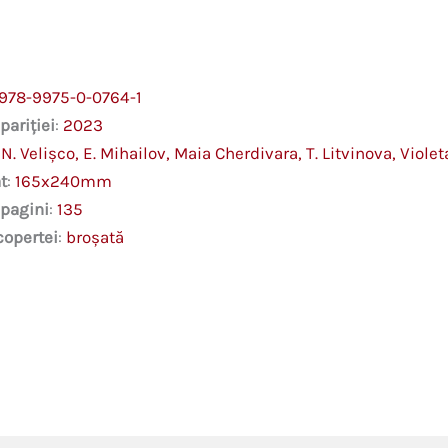
978-9975-0-0764-1
pariției
:
2023
:
N. Velișco, E. Mihailov, Maia Cherdivara, T. Litvinova, Violet
t
:
165x240mm
 pagini
:
135
copertei
:
broşată