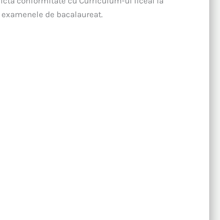
rictă conformitate cu Curriculum-ul liceal la
 examenele de bacalaureat.