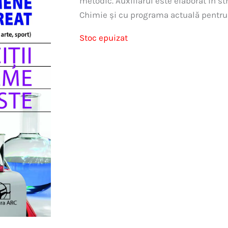
metodic. Auxiliarul este elaborat în st
Chimie și cu programa actuală pentru
Stoc epuizat