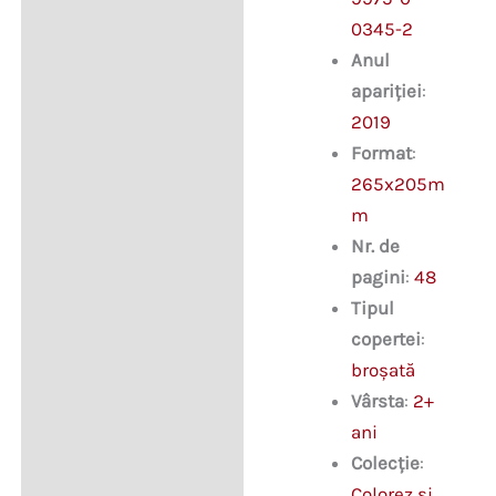
0345-2
Anul
apariției
:
2019
Format
:
265x205m
m
Nr. de
pagini
:
48
Tipul
copertei
:
broșată
Vârsta
:
2+
ani
Colecție
:
Colorez și