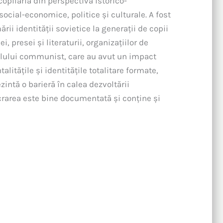
copilăria din perspectivă istorico-
social-economice, politice și culturale. A fost
ii identității sovietice la generații de copii
 presei și literaturii, organizațiilor de
alului communist, care au avut un impact
alitățile și identitățile totalitare formate,
intă o barieră în calea dezvoltării
rarea este bine documentată și conține și