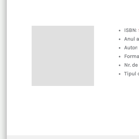
ISBN
:
Descriere
Anul a
Autor
Forma
Nr. de
Tipul 