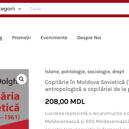
Search
tegorii
for:
g
Promoții
Evenimente
Despre Noi
Istorie, politologie, sociologie, drept
Copilăria în Moldova Sovietică (1
antropologică a copilăriei de la 
208,00
MDL
Lucrarea reprezintă o reconstrucție a 
Moldovenească și RSS Moldovenească în