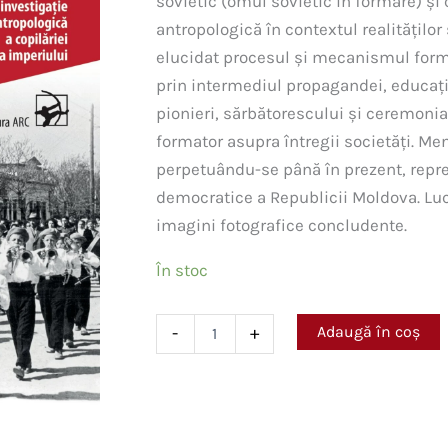
sovietic (omul sovietic în formare) și 
antropologică în contextul realităților 
elucidat procesul și mecanismul formăr
prin intermediul propagandei, educației,
pionieri, sărbătorescului și ceremoni
formator asupra întregii societăți. Ment
perpetuându-se până în prezent, reprez
democratice a Republicii Moldova. Luc
imagini fotografice concludente.
În stoc
Cantitate
Adaugă în coș
-
+
Copilăria
în
Moldova
Sovietică
(1924-
1961).