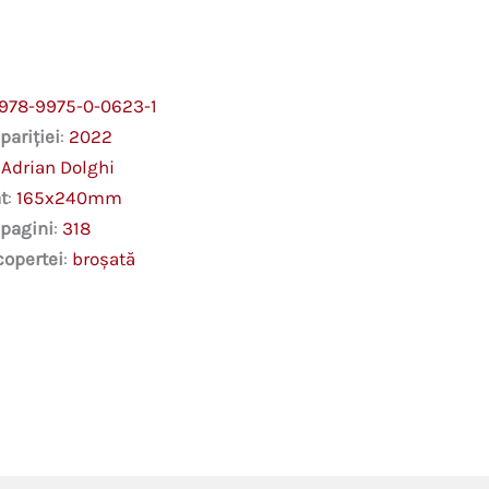
O
investigație
istorico-
antropologică
a
978-9975-0-0623-1
copilăriei
pariției
:
2022
de
:
Adrian Dolghi
la
periferia
t
:
165x240mm
imperiului
 pagini
:
318
copertei
:
broșată