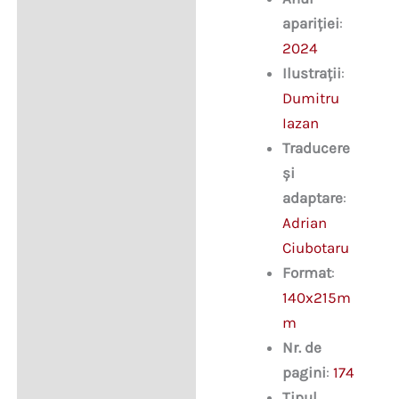
apariției
:
2024
Ilustrații
:
Dumitru
Iazan
Traducere
și
adaptare
:
Adrian
Ciubotaru
Format
:
140x215m
m
Nr. de
pagini
:
174
Tipul