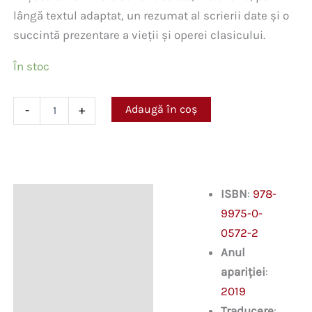
lângă textul adaptat, un rezumat al scrierii date și o
succintă prezentare a vieții și operei clasicului.
În stoc
Cantitate
Adaugă în coș
-
+
David
Copperfield.
Mari
clasici
ilustrați
ISBN
:
978-
Descriere
9975-0-
0572-2
Anul
apariției
:
2019
Traducere
: