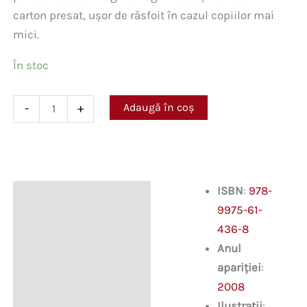
carton presat, uşor de răsfoit în cazul copiilor mai
mici.
În stoc
Cantitate
Adaugă în coș
-
+
De
la
1
la
10.
Cumpărăturile
ISBN
:
978-
Descriere
Emiliei
9975-61-
436-8
Anul
apariției
:
2008
Ilustrații
: