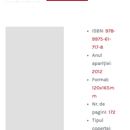
de
alimentație
publică
în
patru
ISBN
:
978-
Descriere
limbi
9975-61-
717-8
Anul
apariției
:
2012
Format
:
120x165m
m
Nr. de
pagini
:
172
Tipul
copertei
: