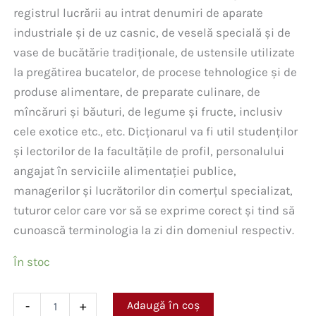
registrul lucrării au intrat denumiri de aparate
industriale și de uz casnic, de veselă specială și de
vase de bucătărie tradiționale, de ustensile utilizate
la pregătirea bucatelor, de procese tehnologice și de
produse alimentare, de preparate culinare, de
mîncăruri și băuturi, de legume și fructe, inclusiv
cele exotice etc., etc. Dicționarul va fi util studenților
și lectorilor de la facultățile de profil, personalului
angajat în serviciile alimentației publice,
managerilor și lucrătorilor din comerțul specializat,
tuturor celor care vor să se exprime corect și tind să
cunoască terminologia la zi din domeniul respectiv.
În stoc
Cantitate
Adaugă în coș
-
+
Dicționar