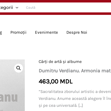
Search
tegorii
for:
g
Promoții
Evenimente
Despre Noi
Cărți de artă și albume
Dumitru Verdianu. Armonia mate
463,00
MDL
”Sacralitatea zborului artistic a deven
Verdianu. Anume această alegere îl î
și pe cea universală. […]