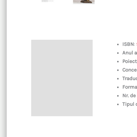
ISBN
:
Descriere
Anul a
Poiect
Conce
Traduc
Forma
Nr. de
Tipul 