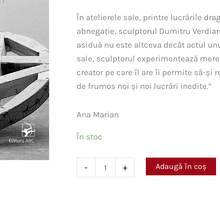
În atelierele sale, printre lucrările dra
abnegație, sculptorul Dumitru Verdia
asiduă nu este altceva decât actul unui 
sale, sculptorul experimentează mereu
creator pe care îl are îi permite să-și 
de frumos noi și noi lucrări inedite.”
Ana Marian
În stoc
Cantitate
Adaugă în coș
-
+
Dumitru
Verdianu.
Armonia
materiei
=