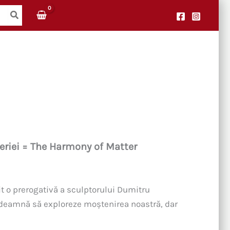
riei = The Harmony of Matter
it o prerogativă a sculptorului Dumitru
ndeamnă să exploreze moștenirea noastră, dar