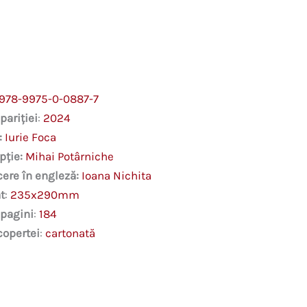
The
Harmony
of
Matter
978-9975-0-0887-7
pariției
:
2024
:
Iurie Foca
pție:
Mihai Potârniche
ere în engleză:
Ioana Nichita
t
:
235x290mm
 pagini
:
184
copertei
:
cartonată