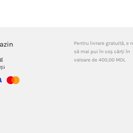
azin
Pentru livrare gratuită, e 
să mai pui în coș cărți în
og
valoare de
400,00
MDL
ții