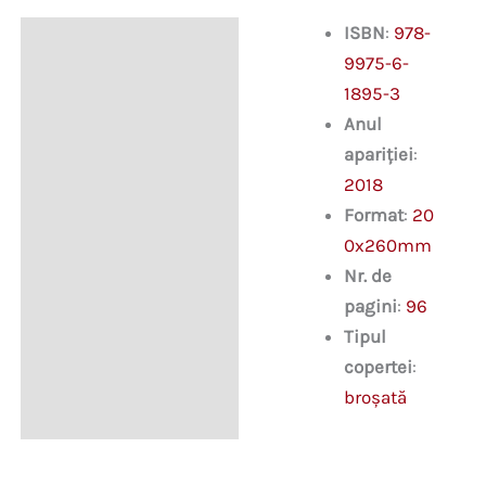
ISBN
:
978-
Descriere
9975-6-
1895-3
Anul
apariției
:
2018
Format
:
20
0x260mm
Nr. de
pagini
:
96
Tipul
copertei
:
broșată