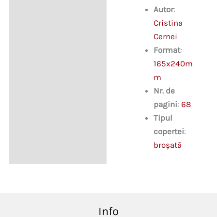
Autor
:
Cristina
Cernei
Format
:
165x240m
m
Nr. de
pagini
:
68
Tipul
copertei
:
broşată
Info