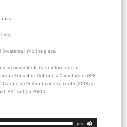
ativă;
tivă;
ză învățarea limbii engleze.
ate cu prevederile Curriculumului la
erului Educației, Culturii și Cercetării nr.906
an Comun de Referință pentru Limbi (2018) și
sh A2.1 (ediția 2020).
0:38