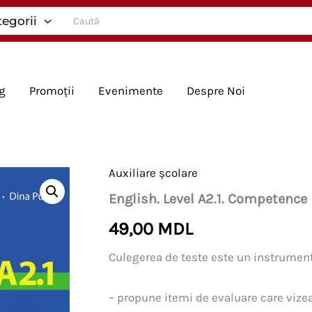
Search
tegorii
for:
g
Promoții
Evenimente
Despre Noi
Auxiliare școlare
English. Level A2.1. Competence
49,00
MDL
Culegerea de teste este un instrument 
– propune itemi de evaluare care vize