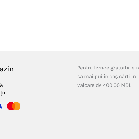
azin
Pentru livrare gratuită, e 
să mai pui în coș cărți în
og
valoare de
400,00
MDL
ții