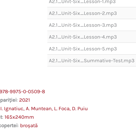
A2.1_Unit-Six_Lesson-1.mp3
A2.1_Unit-Six_Lesson-2.mp3
A2.1_Unit-Six_Lesson-3.mp3
A2.1_Unit-Six_Lesson-4.mp3
A2.1_Unit-Six_Lesson-5.mp3
A2.1_Unit-Six_Summative-Test.mp3
978-9975-0-0509-8
pariției
:
2021
:
I. Ignatiuc, A. Muntean, L. Foca, D. Puiu
t
:
165x240mm
copertei
:
broșată