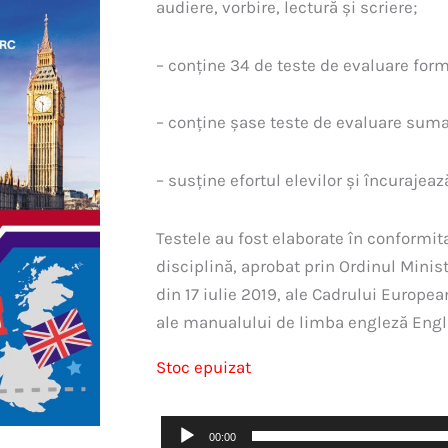
audiere, vorbire, lectură și scriere;
– conține 34 de teste de evaluare form
– conține șase teste de evaluare suma
– susține efortul elevilor și încurajea
Testele au fost elaborate în conformit
disciplină, aprobat prin Ordinul Minist
din 17 iulie 2019, ale Cadrului Europe
ale manualului de limba engleză Engli
Stoc epuizat
Player
00:00