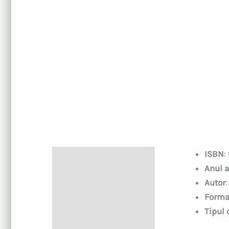
ISBN
:
Descriere
Anul a
Autor
Forma
Tipul 