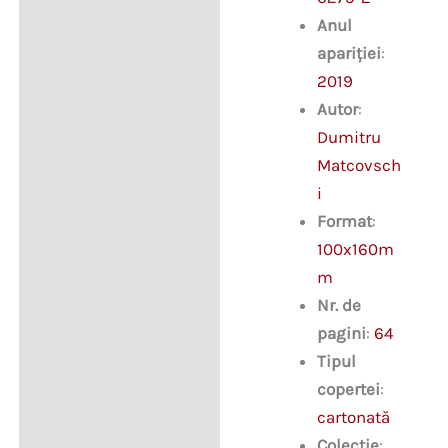
Anul
apariției
:
2019
Autor
:
Dumitru
Matcovsch
i
Format
:
100x160m
m
Nr. de
pagini
:
64
Tipul
copertei
:
cartonată
Colecție
: