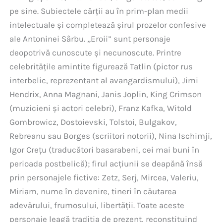
pe sine. Subiectele cărții au în prim-plan medii
intelectuale și completează șirul prozelor confesive
ale Antoninei Sârbu. „Eroii” sunt personaje
deopotrivă cunoscute și necunoscute. Printre
celebritățile amintite figurează Tatlin (pictor rus
interbelic, reprezentant al avangardismului), Jimi
Hendrix, Anna Magnani, Janis Joplin, King Crimson
(muzicieni și actori celebri), Franz Kafka, Witold
Gombrowicz, Dostoievski, Tolstoi, Bulgakov,
Rebreanu sau Borges (scriitori notorii), Nina Ischimji,
Igor Crețu (traducători basarabeni, cei mai buni în
perioada postbelică); firul acțiunii se deapănă însă
prin personajele fictive: Zetz, Serj, Mircea, Valeriu,
Miriam, nume în devenire, tineri în căutarea
adevărului, frumosului, libertății. Toate aceste
personaje leagă tradiția de prezent, reconstituind