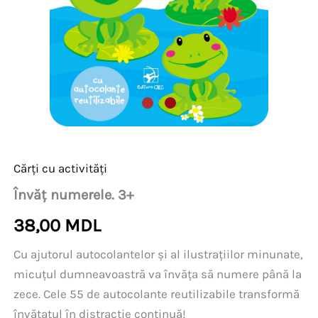
Cărți cu activități
Învăț numerele. 3+
38,00
MDL
Cu ajutorul autocolantelor și al ilustrațiilor minunate,
micuțul dumneavoastră va învăța să numere până la
zece. Cele 55 de autocolante reutilizabile transformă
învățatul în distracție continuă!