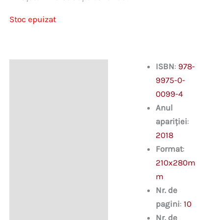
Stoc epuizat
ISBN
:
978-
Descriere
9975-0-
0099-4
Anul
apariției
:
2018
Format
:
210x280m
m
Nr. de
pagini
:
10
Nr. de