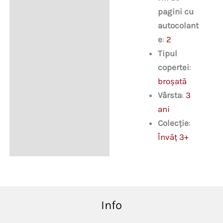
pagini cu
autocolant
e
:
2
Tipul
copertei
:
broșată
Vârsta
:
3
ani
Colecție
:
Învăț 3+
Info