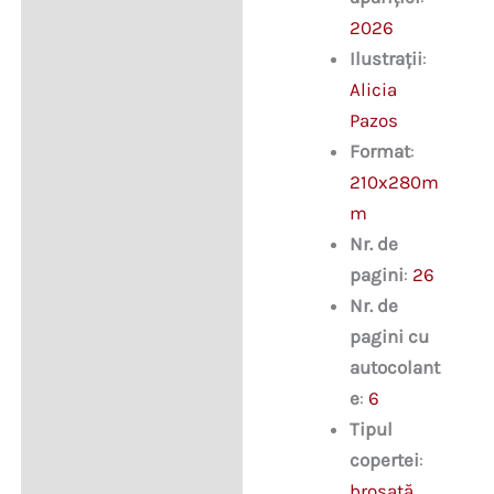
2026
Ilustrații
:
Alicia
Pazos
Format
:
210x280m
m
Nr. de
pagini
:
26
Nr. de
pagini cu
autocolant
e
:
6
Tipul
copertei
:
broșată