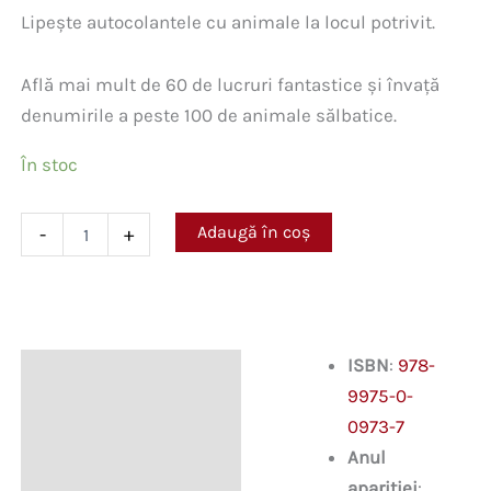
Lipește autocolantele cu animale la locul potrivit.
Află mai mult de 60 de lucruri fantastice și învață
denumirile a peste 100 de animale sălbatice.
În stoc
Cantitate
Adaugă în coș
-
+
Învățăm
și
ne
distrăm
cu
ajutorul
ISBN
:
978-
Descriere
autocolantelor.
9975-0-
Animale
sălbatice
0973-7
Anul
apariției
: