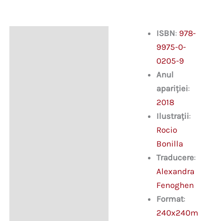
descoperă
unde
locuiesc
ISBN
:
978-
Descriere
animalele
9975-0-
0205-9
Anul
apariției
:
2018
Ilustrații
:
Rocio
Bonilla
Traducere
:
Alexandra
Fenoghen
Format
:
240x240m