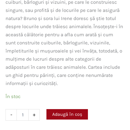
cuiburi, bârloguri și vizuini, pe care le construiesc
singure, sau profită și de locurile pe care le asigură
natura? Bruno și sora lui Irene doresc șă știe totul
despre locurile unde trăiesc animalele. Însoțește-i în
această călătorie pentru a afla cum arată și cum
sunt construite cuiburile, bârlogurile, vizuinile,
împletiturile și mușuroaiele și vei învăța, totodată, o
mulțime de lucruri despre alte categorii de
adăposturi în care trăiesc animalele. Cartea include
un ghid pentru părinți, care conține nenumărate
informații și curiozități.
În stoc
Cantitate
Adaugă în coș
-
+
Irene
și
Bruno