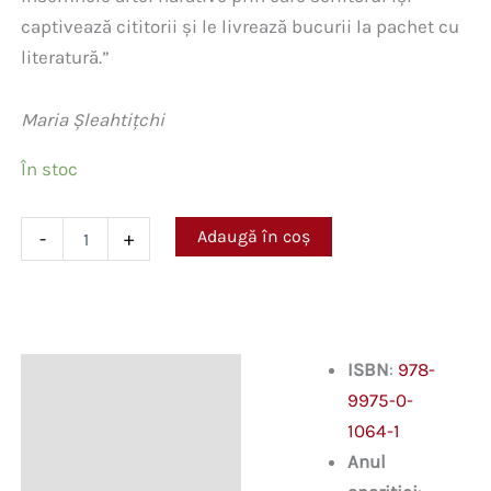
captivează cititorii și le livrează bucurii la pachet cu
literatură.”
Maria Șleahtițchi
În stoc
Cantitate
Adaugă în coș
-
+
Kant
în
vacanță
ISBN
:
978-
Descriere
9975-0-
Informații suplimentare
1064-1
Anul