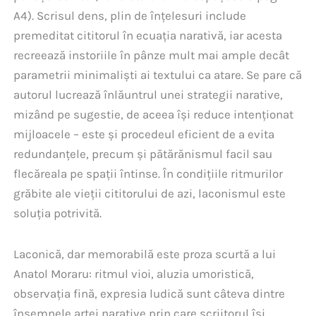
A4). Scrisul dens, plin de înțelesuri include
premeditat cititorul în ecuația narativă, iar acesta
recreează instoriile în pânze mult mai ample decât
parametrii minimaliști ai textului ca atare. Se pare că
autorul lucrează înlăuntrul unei strategii narative,
mizând pe sugestie, de aceea își reduce intenționat
mijloacele – este și procedeul eficient de a evita
redundanțele, precum și pătărănismul facil sau
flecăreala pe spații întinse. În condițiile ritmurilor
grăbite ale vieții cititorului de azi, laconismul este
soluția potrivită.
Laconică, dar memorabilă este proza scurtă a lui
Anatol Moraru: ritmul vioi, aluzia umoristică,
observația fină, expresia ludică sunt câteva dintre
însemnele artei narative prin care scriitorul își