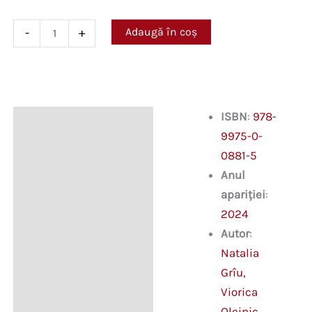
Cantitate
Adaugă în coș
-
+
Limba
și
literatura
română.
Teste
pentru
ISBN
:
978-
Descriere
examenul
9975-0-
de
bacalaureat.
0881-5
Profil
Anul
real
apariției
:
2024
Autor
:
Natalia
Grîu,
Viorica
Oleinic,