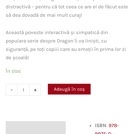
distractivă – pentru că tot ceea ce are el de făcut este
să dea dovadă de mai mult curaj!
Această poveste interactivă și simpatică din
populara serie despre Dragon îi va liniști, cu
siguranță, pe toți copiii care au emoții în prima lor zi
de școală!
În stoc
Cantitate
Adaugă în coș
-
+
Mai
mult
curaj,
Dragonule!
ISBN
:
978-
Descriere
9975-0-