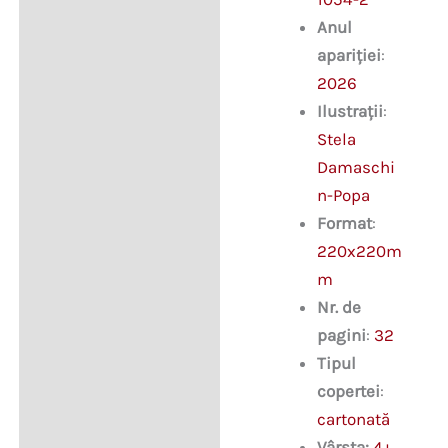
Anul
apariției
:
2026
Ilustrații
:
Stela
Damaschi
n-Popa
Format
:
220x220m
m
Nr. de
pagini
:
32
Tipul
copertei
:
cartonată
Vârsta:
4+