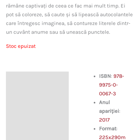
rămâne captivați de ceea ce fac mai mult timp. Ei
pot să coloreze, să caute și să lipească autocolantele
care întregesc imaginea, să contureze literele dintr-
un cuvânt anume sau să unească punctele.
Stoc epuizat
ISBN
:
978-
Descriere
9975-0-
0067-3
Anul
apariției
:
2017
Format
:
225x290m