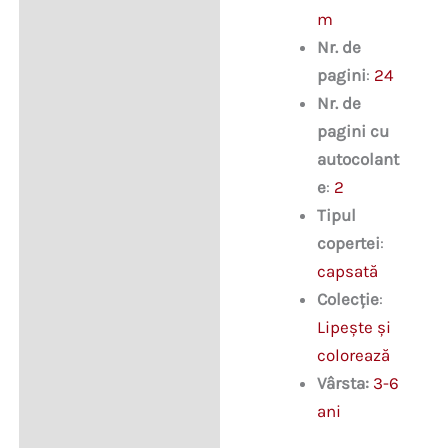
m
Nr. de
pagini
:
24
Nr. de
pagini cu
autocolant
e
:
2
Tipul
copertei
:
capsată
Colecție
:
Lipește și
colorează
Vârsta:
3-6
ani