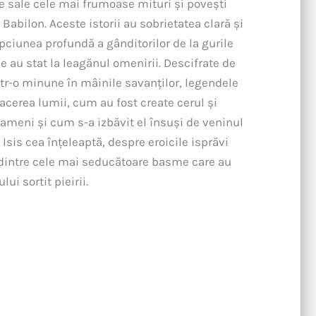
e sale cele mai frumoase mituri şi poveşti
 Babilon. Aceste istorii au sobrietatea clară şi
pciunea profundă a gânditorilor de la gurile
ce au stat la leagănul omenirii. Descifrate de
intr-o minune în mâinile savanţilor, legendele
acerea lumii, cum au fost create cerul şi
oameni şi cum s-a izbăvit el însuşi de veninul
i Isis cea înţeleaptă, despre eroicile isprăvi
ul dintre cele mai seducătoare basme care au
ui sortit pieirii.