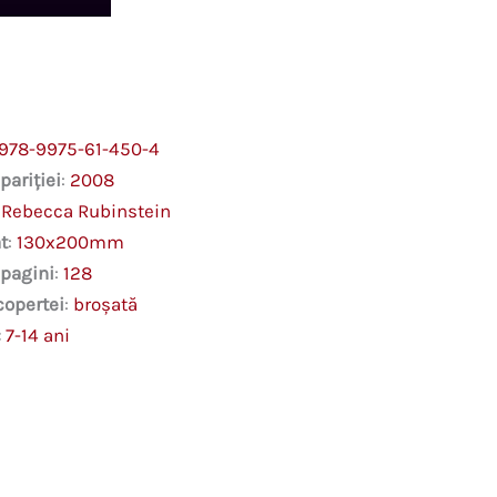
978-9975-61-450-4
pariției
:
2008
:
Rebecca Rubinstein
t
:
130x200mm
 pagini
:
128
copertei
:
broşată
:
7-14 ani