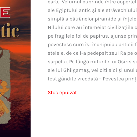
carte. Volumul cuprinde între copertel
ale Egiptului antic şi ale străvechiului
simplă a bătrânelor piramide şi înţele
Nilului care au întemeiat civilizaţiile 
pe fragilele foi de papirus, ajunse pr
povestesc cum îşi închipuiau anticii f
stelele, de ce i-a pedepsit zeul Ra pe 
şarpelui. Pe lângă miturile lui Osiris ş
ale lui Ghilgameş, vei citi aici şi un
fost gândite vreodată – Povestea prinţul
Stoc epuizat