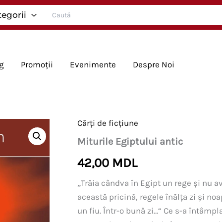
Search
tegorii
for:
g
Promoții
Evenimente
Despre Noi
Cărți de ficțiune
Miturile Egiptului antic
42,00
MDL
„Trăia cândva în Egipt un rege şi nu a
această pricină, regele înălţa zi şi noa
un fiu. Într-o bună zi…“ Ce s-a întâmpl