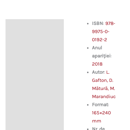
ISBN
:
978-
Descriere
9975-0-
0192-2
Anul
apariției
:
2018
Autor
:
L.
Gafton, D.
Mătură, M.
Marandiuc
Format
:
165×240
mm
Nr. de