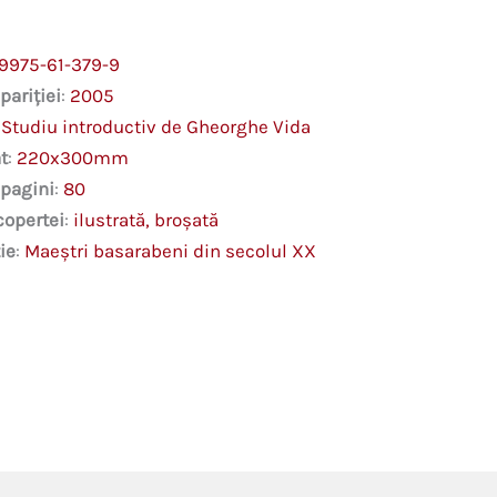
9975-61-379-9
pariției
:
2005
:
Studiu introductiv de Gheorghe Vida
t
:
220x300mm
 pagini
:
80
copertei
:
ilustrată, broşată
ie
:
Maeştri basarabeni din secolul XX