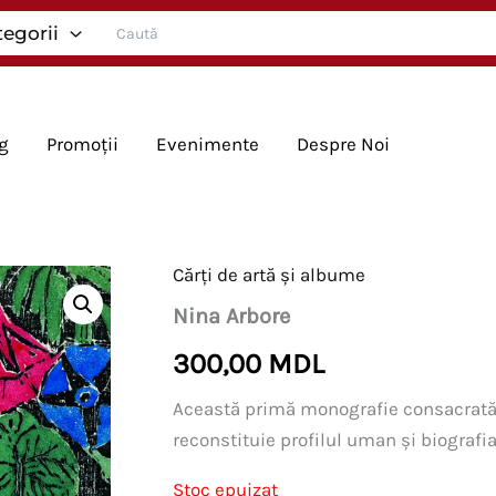
Search
tegorii
for:
g
Promoții
Evenimente
Despre Noi
Cărți de artă și albume
Nina Arbore
300,00
MDL
Această primă monografie consacrată 
reconstituie profilul uman şi biografia 
Stoc epuizat