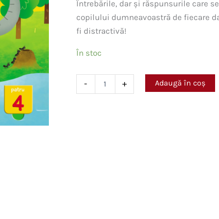
Întrebările, dar și răspunsurile care se
copilului dumneavoastră de fiecare da
fi distractivă!
În stoc
Cantitate
Adaugă în coș
-
+
Numerele.
Cartea
cu
100
de
clapete