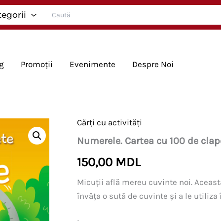
Search
tegorii
for:
g
Promoții
Evenimente
Despre Noi
Cărți cu activități
Numerele. Cartea cu 100 de clap
150,00
MDL
Micuții află mereu cuvinte noi. Această
învăța o sută de cuvinte și a le utiliza 