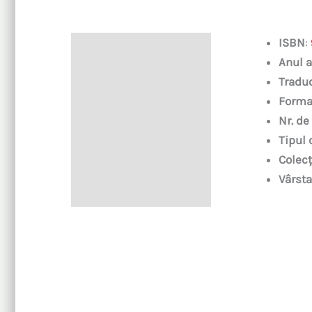
ISBN
:
Descriere
Anul a
Tradu
Forma
Nr. de
Tipul 
Colecț
Vârsta