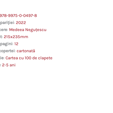
978-9975-0-0497-8
pariției
:
2022
cere
:
Medeea Neguțescu
t
:
215x235mm
 pagini
:
12
copertei
:
cartonată
ie
:
Cartea cu 100 de clapete
:
2-5 ani