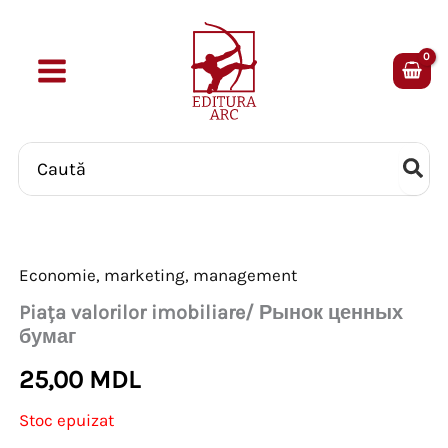
Skip
to
content
Search
for:
Economie, marketing, management
Piaţa valorilor imobiliare/ Рынок ценных
бумаг
25,00
MDL
Stoc epuizat