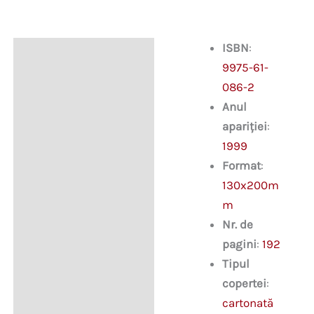
ISBN
:
Descriere
9975-61-
086-2
Anul
apariției
:
1999
Format
:
130x200m
m
Nr. de
pagini
:
192
Tipul
copertei
:
cartonată